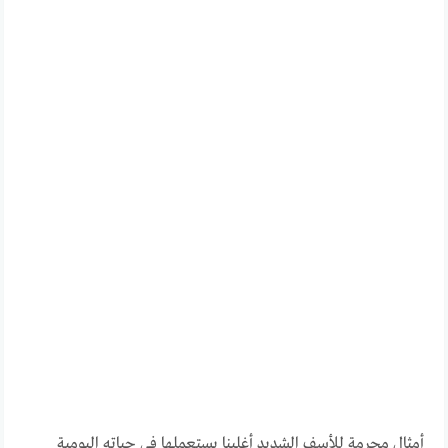
أمثال محرمة للأسف الشديد أغلبنا يستعملها فى حياته اليومية