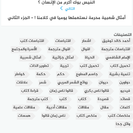
الفيس بوك أكرم من الإنسان ؟
التالي
أمثال شعبية محرمة نستعملها يوميا في كلامنا ! – الجزء الثاني
التصنيفات
أحمد خالد توفيق
اشعار
اقتباسات
اقتباسات كتب
اقتباسات مترجمة
اقوال
اقوال مترجمة
الأسرة والمجتمع
الإمام الشافعي
الحياة
امثال جزائرية
امثال شعبية
تحميل كتاب
تحميل كتب
تربية
تطوير الذات
تنمية بشرية
جاسم المطوع
حكم
حكمة
خواطر
دواوين
ديوان
روائع الشعر العربي
شعر
علاقات
فيديو
قالوا ناس بكري
قالوا ناس زمان
قراءة كتاب
قصائد
قصيدة
كتاب
كتب
كتب مترجمة
كلمات
مقال
مقالات
مقالات أدبية
مقالات علمية
ملخصات كتب
ملخص كتاب
ناس زمان قالوا
همسات
وائل جحا