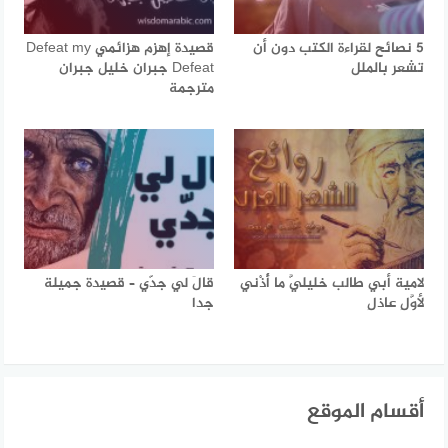
5 نصائح لقراءة الكتب دون أن
قصيدة إهزم هزائمي Defeat my
تشعر بالملل
Defeat جبران خليل جبران
مترجمة
لامية أبي طالب خليليَّ ما أُذْني
قالَ لي جدّي – قصيدة جميلة
لأوَّلِ عاذلِ
جدا
أقسام الموقع