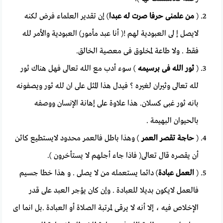
(
من علمنى حرفا صرت له عبدا
) إن تقدير العلماء فرض لكنه
لايصل إ لى العبودية لهم !( أنا عبد مأمور) العبودية والأمر لله
فقط . ولا طاعة لمخلوق فى معصية الخالق.
(
ثور الله فى برسيمه
) سوء أدب مع الله تعالى فهل هناك ثور
لله تعالى وثيران لغيره ؟ فيدل هذا المثل على ان لله ثور ويصفونه
بانه ثور غبى كسلان. هذا علاوة على إهانة الإنسان ووصفه
بالحيوان البهيمة .
(
حاجة تقصر العمر
) وهذا باطل فالعمر محدود لايستطيع كائن
أن يقصره قال تعالى( فاذا جاء أجلهم لا يستأخرون ).
(
العمل عبادة
) دائما يستعمله من لا يصلى . و هذا خطا جسيم
فالعمل لايكون بديلا للعبادة . وإن كان يؤجر العبد على قدر
الإخلاص فيه ، إلا أنه لا يرقى لمرتبة الصلاة أو العبادة .بل انما اى