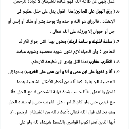
عمل يلهى عن طاعة الله فهو عبادة للشيطان لا عبادة للرحمن.
(
رزق الهبل على المجانين
)هذا القول يدل على خلل عظيم فى
الإعتقاد . فالرزاق هو الله و حده ولا يوجد بشر أو ملك أو إنس أو
جن أو حيوان إلا ورزقه على الله تعالى .
(
ساعة لقلبك و ساعة لربك
) يعنون بهذا المثل جواز اقتراف
المعاصى ؛ وأن الحياة لازم تكون شوية معصية وشوية عبادة.
(
الاقارب عقارب
)هذا المثل يؤدى الى قطيعة الارحام.
(
أنا و اخويا على ابن عمى و انا و ابن عمى على الغريب
) يدعوا إلى
العصبية الجاهلية. كما أنه من أخطر الأمثال الشعبية هدما
للحق والعدل . فأنا حسب شدة قرابة الشخص لا مع الحق. فأنا
مع قريبى حتى ولو كان ظالم ، على الغريب حتى ولو معاه الحق.
وهو يخالف قول الله تعالى :أعوذ بالله من الشيطان الرجيم . {يا
أيها الذين آمنوا كونوا قوامين بالقسط شهداء لله ولو على