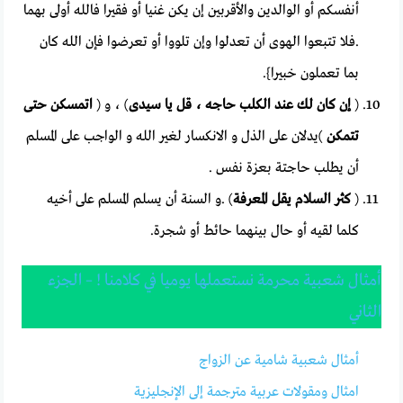
أنفسكم أو الوالدين والأقربين إن يكن غنيا أو فقيرا فالله أولى بهما
.فلا تتبعوا الهوى أن تعدلوا وإن تلووا أو تعرضوا فإن الله كان
بما تعملون خبيرا}.
(
إن كان لك عند الكلب حاجه ، قل يا سيدى
) ، و (
اتمسكن حتى
تتمكن
)يدلان على الذل و الانكسار لغير الله و الواجب على المسلم
أن يطلب حاجتة بعزة نفس .
(
كثر السلام يقل المعرفة
) .و السنة أن يسلم المسلم على أخيه
كلما لقيه أو حال بينهما حائط أو شجرة.
أمثال شعبية محرمة نستعملها يوميا في كلامنا ! – الجزء
الثاني
أمثال شعبية شامية عن الزواج
امثال ومقولات عربية مترجمة إلى الإنجليزية