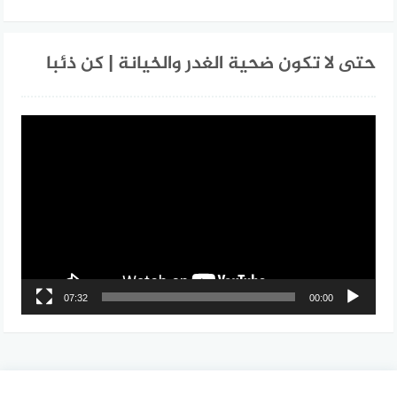
حتى لا تكون ضحية الغدر والخيانة | كن ذئبا
مشغل
الفيديو
07:32
00:00