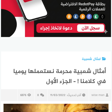
امثال شعبية
أمثال شعبية محرمة نستعملها يوميا
في كلامنا ! – الجزء الأول
wise man
آخر تحديث:
11/03/2022
0
6876