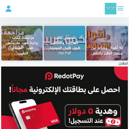
لتجاوز
لى
لمحتوى
تحميل كتاب
مراجعة كتاب :
الجريمة والعقاب
رواية فورد مادوكس
10 أقوال وحكم عن
الجزء الأول النسخة
فورد “الجندي
حسن الظن بالناس
Hd Pdf
الطيب”
اعلان