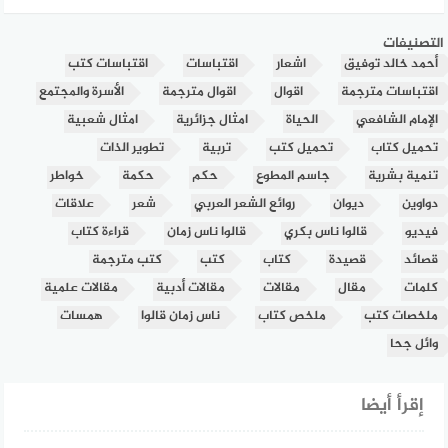
التصنيفات
أحمد خالد توفيق
اشعار
اقتباسات
اقتباسات كتب
اقتباسات مترجمة
اقوال
اقوال مترجمة
الأسرة والمجتمع
الإمام الشافعي
الحياة
امثال جزائرية
امثال شعبية
تحميل كتاب
تحميل كتب
تربية
تطوير الذات
تنمية بشرية
جاسم المطوع
حكم
حكمة
خواطر
دواوين
ديوان
روائع الشعر العربي
شعر
علاقات
فيديو
قالوا ناس بكري
قالوا ناس زمان
قراءة كتاب
قصائد
قصيدة
كتاب
كتب
كتب مترجمة
كلمات
مقال
مقالات
مقالات أدبية
مقالات علمية
ملخصات كتب
ملخص كتاب
ناس زمان قالوا
همسات
وائل جحا
إقرأ أيضا