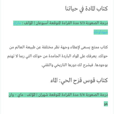
كتاب المادة في حياتنا
درجة الصعوبة 5/3 مدة القراءة المتوقعة أسبوعان | المؤلف :
مارك
ميوداونك
كتاب ممتع يسعى لإعطاء وجهة نظر مختلفة عن طبيعة العالم من
حولك. يعرفك على المواد الباردة الجامدة من حولك التي ربما لا تهتم
بوجودها. فيشرح لك دورها التاريخي والتقني.
كتاب قوس قزح الحي: الماء
درجة الصعوبة 5/4 مدة القراءة المتوقعة شهران | المؤلف : ماي – وان
هو