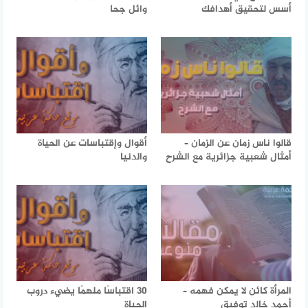
أسس لتحقيق أهدافك
وائل جحا
قالوا ناس زمان عن الزمان –
أقوال وإقتباسات عن الحياة
أمثال شعبية جزائرية مع الشرح
والدنيا
المرأة كائن لا يمكن فهمه –
30 اقتباسًا ملهمًا يضيء دروب
أحمد خالد توفيق
الحياة