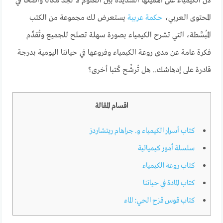
لأن الكيمياء على أهميتها الشديدة بين العلوم لا تجد مكانا واضحا في
المحتوى العربي،
حكمة عربية
يستعرض لك مجموعة من الكتب
المُبسَّطة، التي تشرح الكيمياء بصورة سهلة تصلح للجميع وتُقدِّم
فكرة عامة عن مدى روعة الكيمياء وفروعها في حياتنا اليومية بدرجة
قادرة على إدهاشك.. هل تُرشِّح كُتبا أخرى؟
اقسام المقالة
كتاب أسرار الكيمياء و. جراهام ريتشاردز
سلسلة أمور كيميائية
كتاب روعة الكيمياء
كتاب المادة في حياتنا
كتاب قوس قزح الحي: الماء