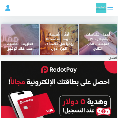
لتجاوز
لى
لمحتوى
أجمل اقتباسات
أمثال شعبية
وأقوال جلال
محرمة نستعملها
قفيشه – الجزء
يوميا في كلامنا ! –
الطبيعة القاسية
الثاني
الجزء الأول
أحمد خالد توفيق
اعلان