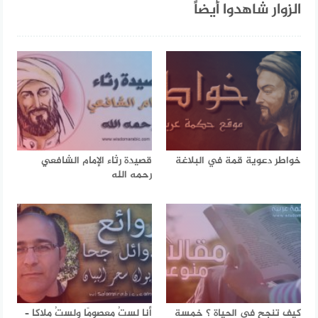
الزوار شاهدوا أيضاً
خواطر دعوية قمة في البلاغة
قصيدة رثاء الإمام الشافعي
رحمه الله
كيف تنجح في الحياة ؟ خمسة
أنا لستُ معصومًا ولستُ ملاكا –