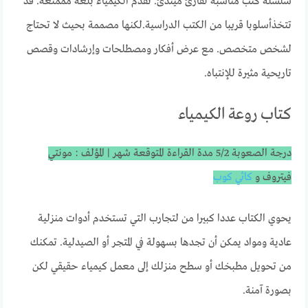
سلسلة كتب مناسبة لقارئ ميتدئ. تقدم الكيمياء بلغة ممُمتعة. قد
تتخذأسلوبا قريبا من الكتب الدراسية.لكنها مصممة بحيث لا تحتاج
لشخص متخصص. مع عرض أفكار ومصطلحات وإرشادات وقصص
تاريحية مثيرة للإنتباه.
كتاب روعة الكيمياء
درجة الصعوبة 5/2 مدة القراءة المتوقعة شهر | المؤلف : مونتي
فيتروف و
كاثي كوب
يحوي الكتاب عددا كبيرا من لتجارب التي تستخدم أدوات منزلية
عادية ومواد يمكن أن تجدها بسهولة في المتجر أو الصيدلية. تمكنك
من تحويل مطبخك أو سطح منزلك إلى معمل كيمياء حقيقي لكن
بصورة آمنة.