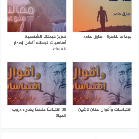
يوما ما خاطرة – طارق حامد
تعزيز قيمتك الشخصية
أساسيات تجعلك أفضل إصدار
لنفسك
اقتباسات وأقوال حنان لاشين
30 اقتباسًا ملهمًا يضيء دروب
الحياة