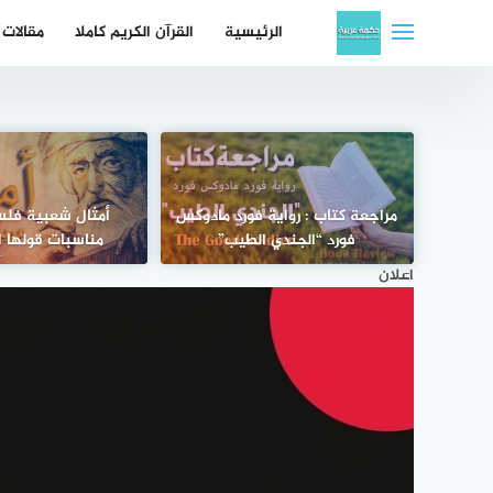
لتجاوز
الرئيسية
القرآن الكريم كاملا
مقالات
لى
لمحتوى
مراجعة كتاب : رواية فورد مادوكس
أمثال شعبية فلس
فورد “الجندي الطيب”
مناسبات قولها ال
اعلان