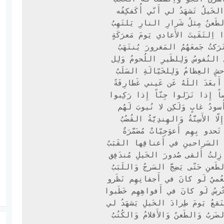
ضَربُ وَالطَعنُ وَالأَقلامُ وَالكُتُبُ