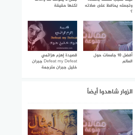
وتجعله يحافظ على صلاته
لكنها حقيقة
؟
أفضل 10 جامعات حول
قصيدة إهزم هزائمي
العالم
Defeat my Defeat جبران
خليل جبران مترجمة
الزوار شاهدوا أيضاً