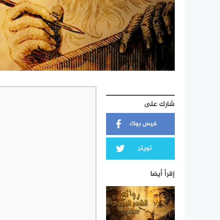
شارك على
فيس بوك
تويتر
إقرأ أيضا