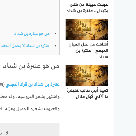
عجبت عبيلة من فتى
متبذل – عنترة بن شداد
من هو عنترة بن شداد
أشاقك من عبل الخيال
عنترة بن شداد لا يحمل الحقد
المبهج – عنترة بن
شداد
من هو عنترة بن شداد
عنترة بن شداد بن قراد العبسي
لامية أبي طالب خليليَّ
ما أُذْني لأوَّلِ عاذلِ
واشتهر بشعر الفروسية، وله معلق
والمعروف بشعره الجميل وغزله ال