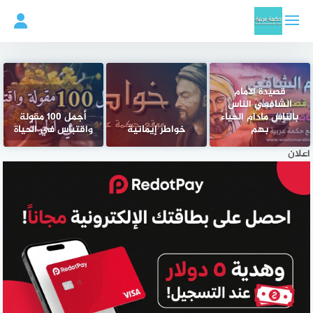
لتجاوز
لى
لمحتوى
قصيدة الامام
الشافعي الناسُ
بالناسِ مادام الحياءُ
أجمل 100 مقولة
بهم
خواطر إيمانية
واقتباس في الحياة
اعلان