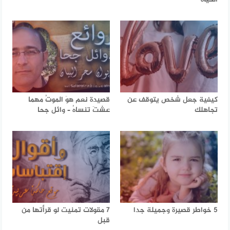
كيفية جعل شخص يتوقف عن
قصيدة نعم هوَ الموتُ مهما
تجاهلك
عشتَ تنساهُ – وائل جحا
5 خواطر قصيرة وجميلة جدا
7 مقولات تمنيت لو قرأتها من
قبل