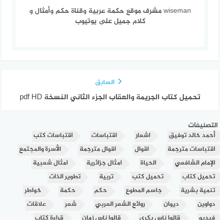
wiseman مشرف موقع حكمة عربية وقناة حكم وأمثال و
كلام جميل على يوتيوب
السابق
تحميل كتاب الجريمة والعقاب الجزء الثاني النسخة pdf HD
التصنيفات
أحمد خالد توفيق
اشعار
اقتباسات
اقتباسات كتب
اقتباسات مترجمة
اقوال
اقوال مترجمة
الأسرة والمجتمع
الإمام الشافعي
الحياة
امثال جزائرية
امثال شعبية
تحميل كتاب
تحميل كتب
تربية
تطوير الذات
تنمية بشرية
جاسم المطوع
حكم
حكمة
خواطر
دواوين
ديوان
روائع الشعر العربي
شعر
علاقات
فيديو
قالوا ناس بكري
قالوا ناس زمان
قراءة كتاب