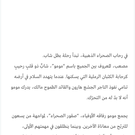
في رحاب الصحراء الذهبية، تبدأ رحلة بطل شاب.
مصعب، المعروف بين الجميع باسم “مومو”، شابٌّ ذو قلبٍ رحيبٍ
كرحابة الكثبان الرملية التي يسكنها. عندما يتهدد السلام في أرضه
تنامي نفوذ التاجر الجشع هارون والقائد الطموح مالك، يدرك مومو
أنه لا بدّ له من التحرّك.
يجمع مومو رفاقه الأوفياء، “صقور الصحراء”، لمواجهة من يسعون
للتربّح من معاناة الآخرين. وبينما ينطلقون في مهمتهم الأولى،