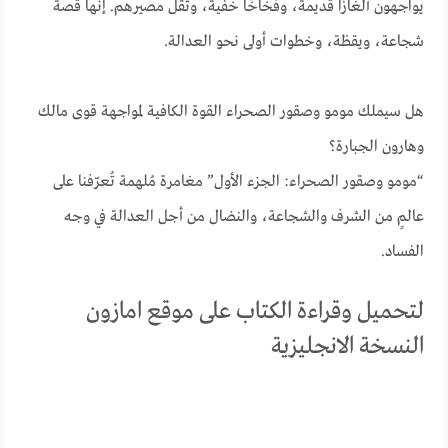
يواجهون ألغازًا قديمة، وفخاخًا خفية، وثقل مصيرهم. إنها قصة
شجاعة، ويقظة، وخطوات أولى نحو العدالة.
هل سيملك مومو وصقور الصحراء القوة الكافية لمواجهة قوى مالك
وهارون الجبارة؟
“مومو وصقور الصحراء: الجزء الأول” مغامرة مُلهمة تُعرّفنا على
عالمٍ من الشرف والشجاعة، والنضال من أجل العدالة في وجه
الفساد.
لتحميل وقراءة الكتاب على موقع امازون
النسخة الانجليزية