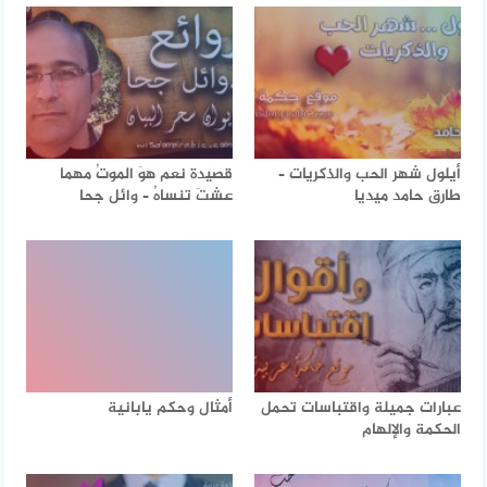
أيلول شهر الحب والذكريات –
قصيدة نعم هوَ الموتُ مهما
طارق حامد ميديا
عشتَ تنساهُ – وائل جحا
عبارات جميلة واقتباسات تحمل
أمثال وحكم يابانية
الحكمة والإلهام