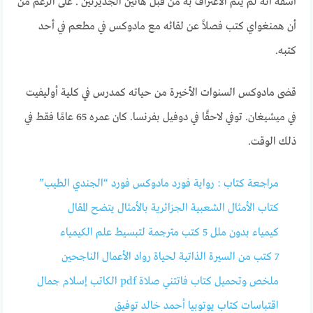
أسفه أنه لم يتم الاعتراف به من قبل هاتين الجديرتين . على الرغم من
أن همنغواي كتب فصلاً عن لقائه مع مادوكس في مطعم في أحد
كتبه.
قضى مادوكس السنوات الأخيرة من حياته كمدرس في كلية أوليفيت
في ميشيغان. توفي لاحقًا في دوفيل بفرنسا. كان عمره 65 عامًا فقط في
ذلك الوقت.
مراجعة كتاب : رواية فورد مادوكس فورد “الجندي الطيب”
كتاب الأمثال الشعبية الجزائرية بالأمثال يتضح المقال
كيمياء بدون ملل 5 كتب مترجمة لتبسيط علم الكيمياء
7 كتب من السيرة الذاتية لحياة رواد الأعمال الناجحين
ملخص وتحميل كتاب فاتتني صلاة pdf الكاتب إسلام جمال
اقتباسات كتاب يوتوبيا أحمد خالد توفيق