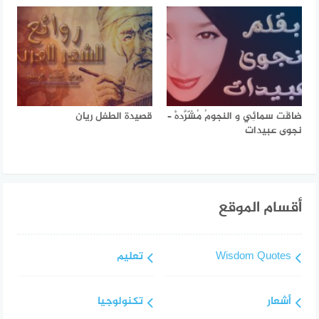
ضاقَت سمائِي و النجومُ مُشّرَّدهْ –
قصيدة الطفل ريان
نجوى عبيدات
أقسام الموقع
Wisdom Quotes
تعليم
أشعار
تكنولوجيا