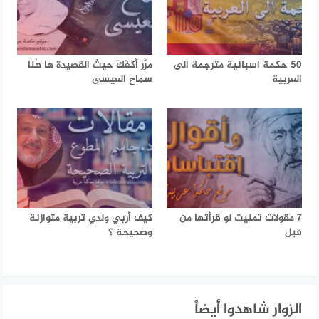
50 حكمة اسبانية مترجمة الى
مرّر أكفَكَ حيث القصيدة ها هُنا
العربية
سماح العيسى
7 مقولات تمنيت لو قرأتها من
كيف أربي ولدي تربية متوازنة
قبل
وصحيحة ؟
الزوار شاهدوا أيضاً