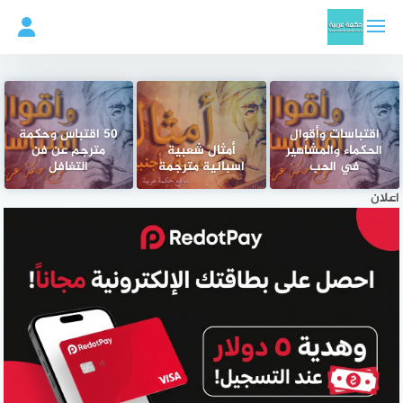
لتجاوز
لى
لمحتوى
اقتباسات وأقوال
50 اقتباس وحكمة
الحكماء والمشاهير
أمثال شعبية
مترجم عن فن
في الحب
اسبانية مترجمة
التغافل
اعلان