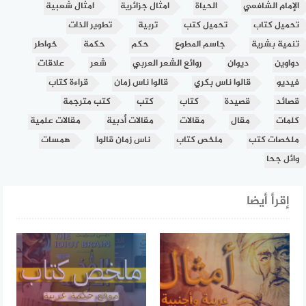
الإمام الشافعي
الحياة
امثال جزائرية
امثال شعبية
تحميل كتاب
تحميل كتب
تربية
تطوير الذات
تنمية بشرية
جاسم المطوع
حكم
حكمة
خواطر
دواوين
ديوان
روائع الشعر العربي
شعر
علاقات
فيديو
قالوا ناس بكري
قالوا ناس زمان
قراءة كتاب
قصائد
قصيدة
كتاب
كتب
كتب مترجمة
كلمات
مقال
مقالات
مقالات أدبية
مقالات علمية
ملخصات كتب
ملخص كتاب
ناس زمان قالوا
همسات
وائل جحا
إقرأ أيضا