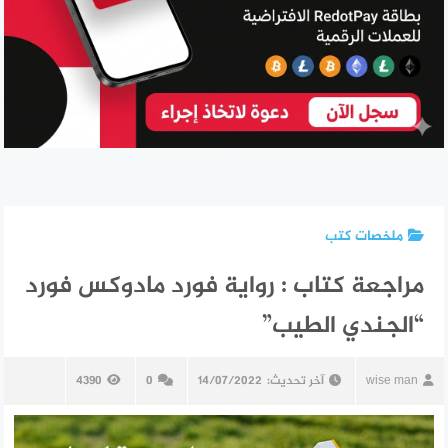
ملخصات كتب
مراجعة كتاب : رواية فورد مادوكس فورد
“الجندي الطيب”
wise man
آخر تحديث:
14/07/2022
0
4390