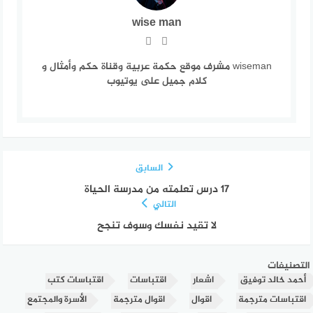
wise man
wiseman مشرف موقع حكمة عربية وقناة حكم وأمثال و
كلام جميل على يوتيوب
السابق
17 درس تعلمته من مدرسة الحياة
التالي
لا تقيد نفسك وسوف تنجح
التصنيفات
أحمد خالد توفيق
اشعار
اقتباسات
اقتباسات كتب
اقتباسات مترجمة
اقوال
اقوال مترجمة
الأسرة والمجتمع