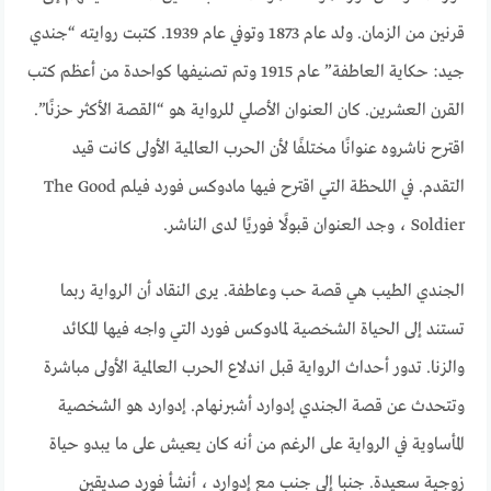
قرنين من الزمان. ولد عام 1873 وتوفي عام 1939. كتبت روايته “جندي
جيد: حكاية العاطفة” عام 1915 وتم تصنيفها كواحدة من أعظم كتب
القرن العشرين. كان العنوان الأصلي للرواية هو “القصة الأكثر حزنًا”.
اقترح ناشروه عنوانًا مختلفًا لأن الحرب العالمية الأولى كانت قيد
التقدم. في اللحظة التي اقترح فيها مادوكس فورد فيلم The Good
Soldier ، وجد العنوان قبولًا فوريًا لدى الناشر.
الجندي الطيب هي قصة حب وعاطفة. يرى النقاد أن الرواية ربما
تستند إلى الحياة الشخصية لمادوكس فورد التي واجه فيها المكائد
والزنا. تدور أحداث الرواية قبل اندلاع الحرب العالمية الأولى مباشرة
وتتحدث عن قصة الجندي إدوارد أشبرنهام. إدوارد هو الشخصية
المأساوية في الرواية على الرغم من أنه كان يعيش على ما يبدو حياة
زوجية سعيدة. جنبا إلى جنب مع إدوارد ، أنشأ فورد صديقين