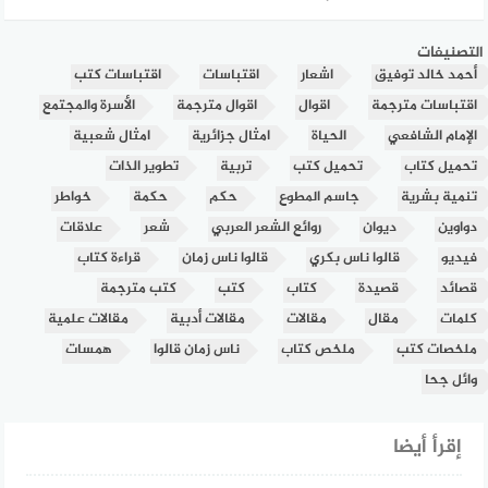
التصنيفات
أحمد خالد توفيق
اشعار
اقتباسات
اقتباسات كتب
اقتباسات مترجمة
اقوال
اقوال مترجمة
الأسرة والمجتمع
الإمام الشافعي
الحياة
امثال جزائرية
امثال شعبية
تحميل كتاب
تحميل كتب
تربية
تطوير الذات
تنمية بشرية
جاسم المطوع
حكم
حكمة
خواطر
دواوين
ديوان
روائع الشعر العربي
شعر
علاقات
فيديو
قالوا ناس بكري
قالوا ناس زمان
قراءة كتاب
قصائد
قصيدة
كتاب
كتب
كتب مترجمة
كلمات
مقال
مقالات
مقالات أدبية
مقالات علمية
ملخصات كتب
ملخص كتاب
ناس زمان قالوا
همسات
وائل جحا
إقرأ أيضا