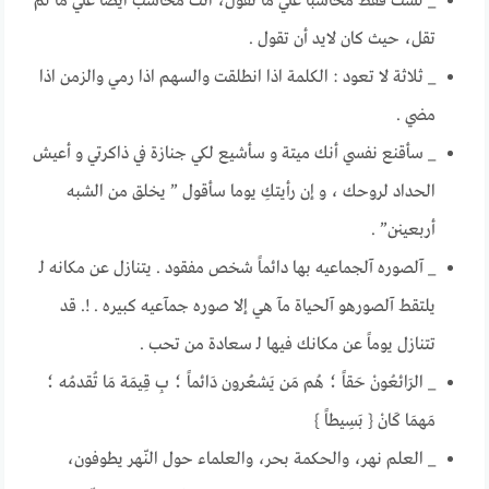
_ لست فقط محاسباً علي ما تقول، انت محاسب ايضاً علي ما لم
تقل، حيث كان لايد أن تقول .
_ ثلاثة لا تعود : الكلمة اذا انطلقت والسهم اذا رمي والزمن اذا
مضي .
_ سأقنع نفسي أنك ميتة و سأشيع لكي جنازة في ذاكرتي و أعيش
الحداد لروحك ، و إن رأيتكِ يوما سأقول ” يخلق من الشبه
أربعينن” .
_ آلصوره آلجماعيه بها دائماً شخص مفقود . يتنازل عن مكانه لـ
يلتقط آلصورهو آلحياة مآ هي إلا صوره جمآعيه كبيــره . !. قد
تتنازل يوماً عن مكانك فيها لـ سعادة من تحب .
_ الرَائعُونْ حَقاً ؛ هُم مَن يَشعُرون دَائماً ؛ بِ قِيمَة مَا تُقدمُه ؛
مَهمَا كَانْ { بَسِيطاً }
_ العلم نهر، والحكمة بحر، والعلماء حول النّهر يطوفون،