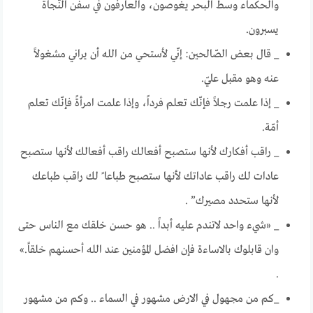
والحكماء وسط البحر يغوصون، والعارفون في سفن النّجاة
يسبرون.
_ قال بعض الصّالحين: إنّي لأستحي من الله أن يراني مشغولاً
عنه وهو مقبل عليّ.
_ إذا علمت رجلاً فإنّك تعلم فرداً، وإذا علمت امرأةً فإنّك تعلم
أمّة.
_ راقب أفكارك لأنها ستصبح أفعالك راقب أفعالك لأنها ستصبح
عادات لك راقب عاداتك لأنها ستصبح طباعا ً لك راقب طباعك
لأنها ستحدد مصيرك” .
_ «شيء واحد لاتندم عليه أبداً .. هو حسن خلقك مع الناس حتى
وان قابلوك بالاساءة فإن افضل المؤمنين عند الله أحسنهم خلقاً.»
.
_كم من مجهول في الارض مشهور في السماء .. وكم من مشهور