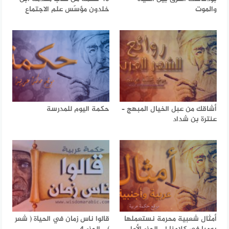
والموت
خلدون مؤسّس علم الاجتماع
أشاقك من عبل الخيال المبهج –
حكمة اليوم للمدرسة
عنترة بن شداد
أمثال شعبية محرمة نستعملها
قالوا ناس زمان في الحياة ( شعر