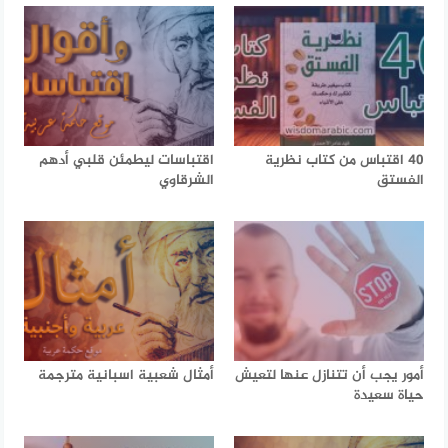
40 اقتباس من كتاب نظرية
اقتباسات ليطمئن قلبي أدهم
الفستق
الشرقاوي
أمور يجب أن تتنازل عنها لتعيش
أمثال شعبية اسبانية مترجمة
حياة سعيدة