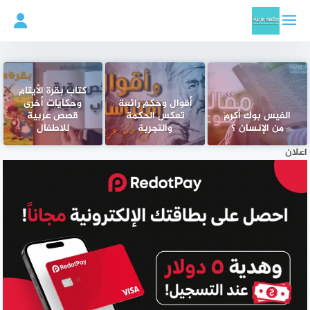
لتجاوز
لى
لمحتوى
‫كتاب بقرة الأيتام
أقوال وحكم رائعة
وحكايات أخرى
الفيس بوك أكرم
تعكس الحكمة
قصص عربية
من الإنسان ؟
والتجربة
للاطفال
اعلان