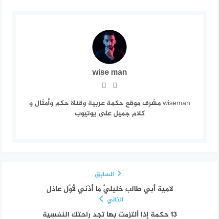
wise man
wiseman مشرف موقع حكمة عربية وقناة حكم وأمثال و
كلام جميل على يوتيوب
السابق
لامية أبي طالب خليليَّ ما أُذْني لأوَّلِ عاذلِ
التالي
13 حكمة إذا ألتزمت بها تجد راحتك النفسية