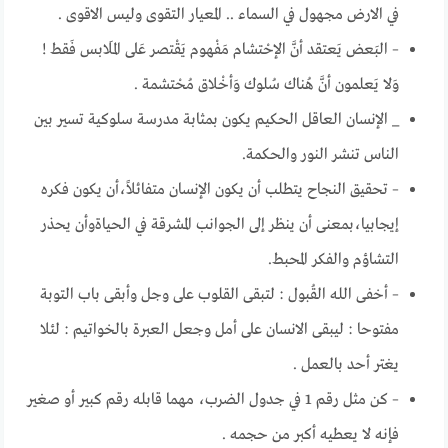
في الارض مجهول في السماء .. المعيار التقوى وليس الاقوى .
– البَعض يَعتقد أنَّ الإحْتشام مَفْهوم يَقْتصر عَلى المَلابس فَقط !
وَلا يَعلمون أنَّ هُناك سُلوك وَأخْلاق مُحْتشمة .
_ الإنسان العاقل الحكيم يكون بمثابة مدرسة سلوكية تسير بين
الناس تنشر النور والحكمة.
– تحقيق النجاح يتطلب أن يكون الإنسان متفائلاً،أن يكون فكره
إيجابيا،بمعنى أن ينظر إلى الجوانب المشرقة في الحياةوأن يحذر
التشاؤم والفكر المحبط.
– أخفى الله القُبول : لتبقى القلوب على وجل وأبقى باب التوبة
مفتوحا : ليبقى الانسان على أمل وجعل العبرة بالخواتيم : لئلا
يغتر أحد بالعمل .
– كن مثل رقم 1 في جدول الضرب، مهما قابله رقم كبير أو صغير
فإنه لا يعطيه أكبر من حجمه .