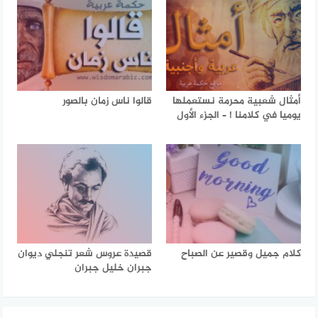
أمثال شعبية محرمة نستعملها
قالوا ناس زمان بالصور
يوميا في كلامنا ! – الجزء الأول
كلام جميل وقصير عن الصباح
قصيدة عروس شعر تنجلي ديوان
جبران خليل جبران