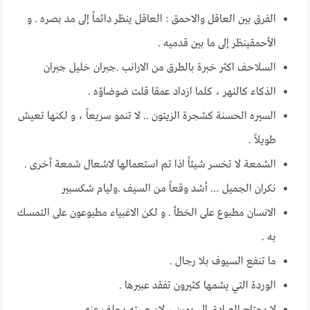
الفرق بـين العاقل والاحمق : العاقل ينظر دائماً إلى مد بصره . و
الأحمقينظر إلى ما بين قدميه .
السلاحف اكثر خبرة بالطرق من الارانب .جبران خليل جبران
الذكاء كالنهر ، كلما ازداد عمقا قلت ضوضاؤه .
السيره الحسنة كشجرة الزيتون .. لا تنمو سريعاً ، و لكنها تعيش
طويلاً .
الشمعة لا تخسر شيئاً اذا تم استعمالها لاشعال شمعة أخرى .
نكران الجميل … أشد وقعاً من السيف .وليام شكسبير
الانسان مطبوع على الخطأ . و لكن الاغبياء مطبوعون على التمسك
به .
ما تـنفع السيوف بلا رجال .
الوردة التي يشمها كثيرون تفقد عبـيرها .