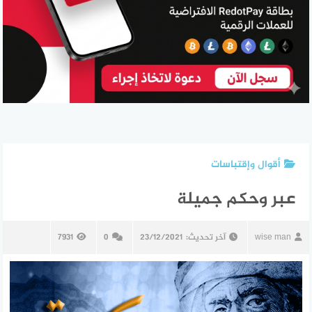
أقوال وإقتباسات
عبر وحكم جميلة
wise man
آخر تحديث:
23/12/2021
0
7931