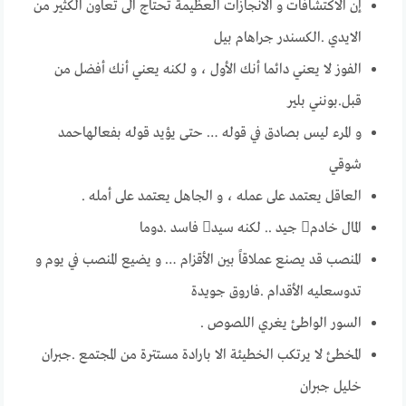
إن الاكتشافات و الانجازات العظيمة تحتاج الى تعاون الكثير من
الايدي .الكسندر جراهام بيل
الفوز لا يعني دائما أنك الأول ، و لكنه يعني أنك أفضل من
قبل.بونني بلير
و المرء ليس بصادق في قوله … حتى يـؤيد قـوله بفعالهاحمد
شوقي
العاقل يعتمد على عمله ، و الجاهل يعتمد على أمله .
المال خادم جيد .. لكنه سيد فاسد .دوما
المنصب قد يصنع عملاقاً بين الأقزام … و يضيع المنصب في يوم و
تدوسعليه الأقدام .فاروق جويدة
السور الواطئ يغري اللصوص .
المخطئ لا يرتكب الخطيئة الا بارادة مستترة من المجتمع .جبران
خليل جبران