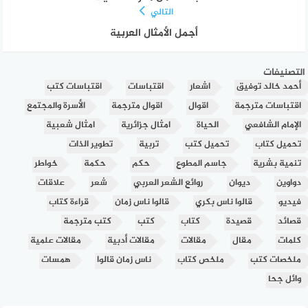
التالي
أجمل الأمثال العربية
التصنيفات
أحمد خالد توفيق
اشعار
اقتباسات
اقتباسات كتب
اقتباسات مترجمة
اقوال
اقوال مترجمة
الأسرة والمجتمع
الإمام الشافعي
الحياة
امثال جزائرية
امثال شعبية
تحميل كتاب
تحميل كتب
تربية
تطوير الذات
تنمية بشرية
جاسم المطوع
حكم
حكمة
خواطر
دواوين
ديوان
روائع الشعر العربي
شعر
علاقات
فيديو
قالوا ناس بكري
قالوا ناس زمان
قراءة كتاب
قصائد
قصيدة
كتاب
كتب
كتب مترجمة
كلمات
مقال
مقالات
مقالات أدبية
مقالات علمية
ملخصات كتب
ملخص كتاب
ناس زمان قالوا
همسات
وائل جحا