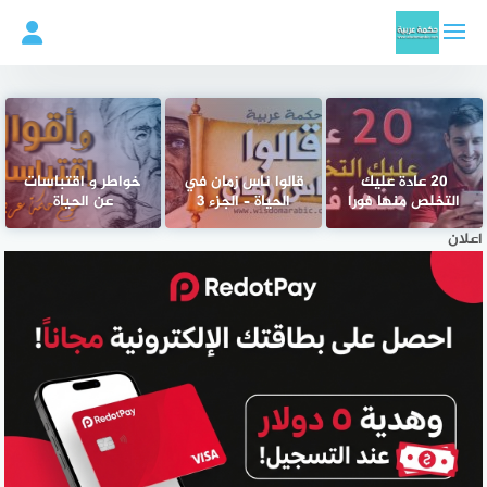
لتجاوز
لى
لمحتوى
20 عادة عليك
قالوا ناس زمان في
خواطر و اقتباسات
التخلص منها فورا
الحياة – الجزء 3
عن الحياة
اعلان