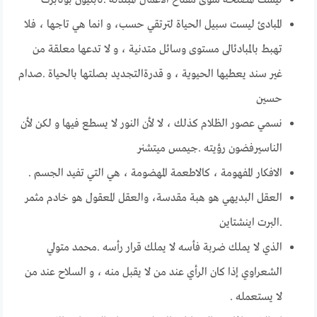
ليست المصلحة سوى مفتاح الاعمال المبتذلة .نابليون بونابرت
المبادئ ليست سبيل الحياة لترتقي حسب، و انما هي تاجها ، فلا
تهبط بالمبادئالى مستوى وسائل متدنية ، و لا تدعـها معلقة من
غـير سند يعطيها الحيوية ، و قدرةالتجديـد بصلتها بالحياة .صدام
حسين
نسمي عصور الظلام كذلك ، لا لأن النور لا يسطع فيها و لكن لأن
الناسيرفضون رؤيته .جيمس ميتشنر
الافكار المفهومة ، كالاطعمة المهضومة ، هي التي تفيد الجسم .
العقل البديهي هو هبة مقدسة، والعقل المعقول هو خادم مثمر
.البرت اينشتاين
الذي لا يملك ضربة فأسه لا يملك قرار رأسه .محمد متولي
الشعراوي إذا كان الرأي عند من لا يقبل منه ، و السلاح عند من
لا يستعمله .