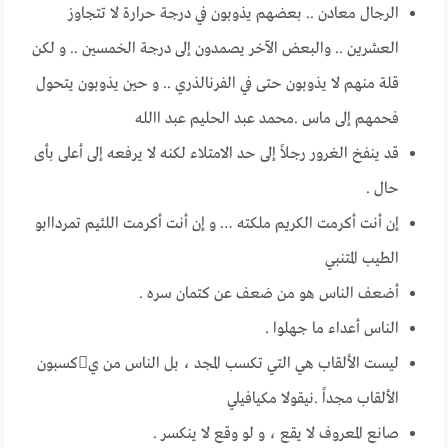
الرجال معادن .. بعضهم يـذوبون في درجة حرارة لا تتجاوز
العشرين .. والبعض الآخر يصمدون إلى درجة الخمسين .. و لكن
قلة منهم لا يذوبون حتى في الفرنالذري .. و حين يذوبون يتحول
فحمهم إلى ماس .محمد عبد الحليم عبد االله
قد ينفخ الغرور رجلاً إلى حد الامتلاء لكنه لا يرفعه إلى أعلى بأى
حال .
إن أنت أكرمت الكريم ملكته … و إن أنت أكرمت اللئيم تمرداابو
الطيب المتنبي
أضعف الناس هو من ضعف عن كتمان سره .
الناس أعداء ما جهلوا .
ليست الألقاب هي التي تكسب المجد ، بل الناس من يكسبون
الألقاب مجداً .نيقولا مكيافيلي
صانع المعروف لا يقع ، و لو وقع لا ينكسر .