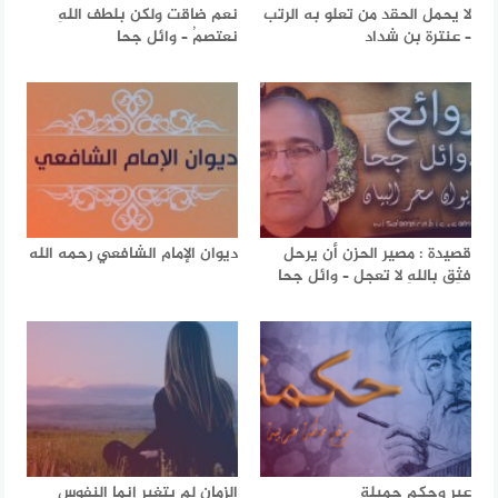
لا يحمل الحقد من تعلو به الرتب
نعم ضاقت ولكن بلطف اللهِ
– عنترة بن شداد
نعتصمُ – وائل جحا
قصيدة : مصير الحزن أن يرحل
ديوان الإمام الشافعي رحمه الله
فثِق باللهِ لا تعجل – وائل جحا
عبر وحكم جميلة
الزمان لم يتغير إنما النفوس