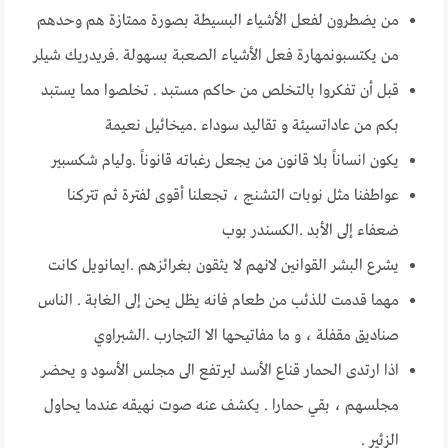
من يضطرون لفعل الأشياء البسيطة بصورة ممتازة هم وحدهم
من يكتسبونمهارة فعل الأشياء الصعبة بسهولة .فريدريك شيلر
قبل أن تفكروا بالتخلص من حاكم مستبد . تخلصوا مما يستبد
بكم من عاداتسيئة و تقاليد سوداء .ميخائيل نعيمة
يكون انساناً بلا قانون من يجعل رغباته قانوناً .وليام شكسبير
عواطفنا مثل نوبات التشنج ، تجعلنا أقوى لفترة ثم تتركنا
ضعفاء إلى الأبد .الكسندر بوب
يشرع البشر القوانين لانهم لا يثقون بغرائزهم .ايمانويل كانت
مهما قدمت للذئب من طعام فانه يظل يحن إلى الغابة . الناس
صناديق مقـفلة ، و ما مفاتيحها الا التجارب .الشبراوي
اذا ارتدى الحمار قناع الأسد ليرتفع الى مجلس الأسود و يحضر
مجلسهم ، بقي حمارا . يكشف عنه صوت نهيقه عندما يحاول
الزئير .