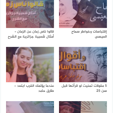
إقتباسات وخواطر سماح
قالوا ناس زمان عن الزمان –
العيسى
أمثال شعبية جزائرية مع الشرح
5 مقولات تمنيت لو قرأتها قبل
عندما يؤلمك القرب ابتعد –
سن 25
طارق حامد