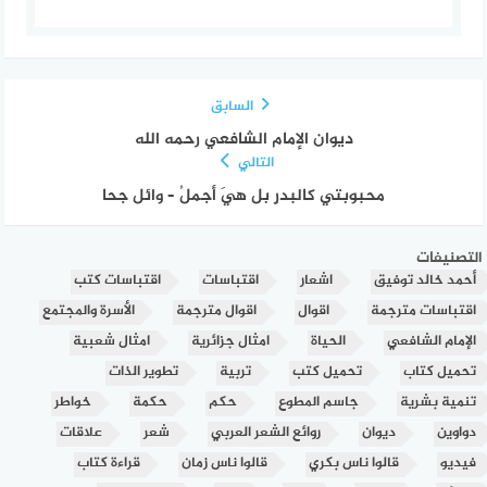
السابق
ديوان الإمام الشافعي رحمه الله
التالي
محبوبتي كالبدرِ بل هيَ أجملُ – وائل جحا
التصنيفات
أحمد خالد توفيق
اشعار
اقتباسات
اقتباسات كتب
اقتباسات مترجمة
اقوال
اقوال مترجمة
الأسرة والمجتمع
الإمام الشافعي
الحياة
امثال جزائرية
امثال شعبية
تحميل كتاب
تحميل كتب
تربية
تطوير الذات
تنمية بشرية
جاسم المطوع
حكم
حكمة
خواطر
دواوين
ديوان
روائع الشعر العربي
شعر
علاقات
فيديو
قالوا ناس بكري
قالوا ناس زمان
قراءة كتاب