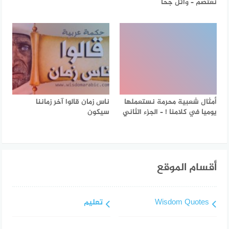
نعتصمُ – وائل جحا
أمثال شعبية محرمة نستعملها
ناس زمان قالوا آخر زماننا
يوميا في كلامنا ! – الجزء الثاني
سيكون
أقسام الموقع
Wisdom Quotes
تعليم