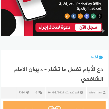
أشعار
دع الأيام تفعل ما تشاء – ديوان الامام
الشافعي
wise man
آخر تحديث:
04/09/2021
0
7394