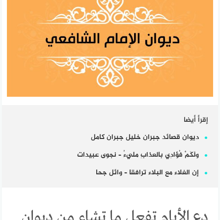
إقرأ أيضا
ديوان قصائد جبران خليل جبران كامل
ولَكَمْ فُؤادِي بالعذابِ مليءُ – نجوى عبيدات
إن الغلاء مع البلاء ترافقا – وائل جحا
دع الأيام تفعل ما تشاء من ديوان