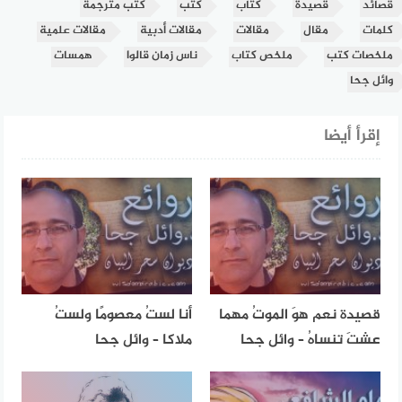
قصائد
قصيدة
كتاب
كتب
كتب مترجمة
كلمات
مقال
مقالات
مقالات أدبية
مقالات علمية
ملخصات كتب
ملخص كتاب
ناس زمان قالوا
همسات
وائل جحا
إقرأ أيضا
قصيدة نعم هوَ الموتُ مهما
أنا لستُ معصومًا ولستُ
عشتَ تنساهُ – وائل جحا
ملاكا – وائل جحا