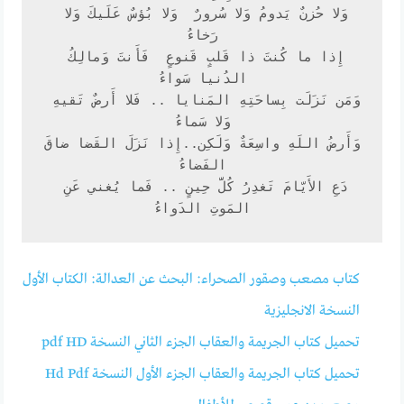
وَلا حُزنٌ يَدومُ وَلا سُرورٌ  وَلا بُؤسٌ عَلَيكَ وَلا 
إِذا ما كُنتَ ذا قَلبٍ قَنوعٍ  فَأَنتَ وَمالِكُ 
وَمَن نَزَلَت بِساحَتِهِ المَنايا .. فَلا أَرضٌ تَقيهِ 
وَأَرضُ اللَهِ واسِعَةٌ وَلَكِن..إِذا نَزَلَ القَضا ضاقَ 
دَعِ الأَيّامَ تَغدِرُ كُلَّ حِينٍ .. فَما يُغني عَنِ 
المَوتِ الدَواءُ
كتاب مصعب وصقور الصحراء: البحث عن العدالة: الكتاب الأول
النسخة الانجليزية
تحميل كتاب الجريمة والعقاب الجزء الثاني النسخة pdf HD
تحميل كتاب الجريمة والعقاب الجزء الأول النسخة Hd Pdf