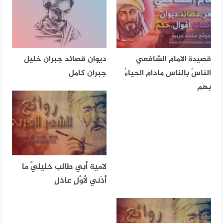
قصيدة الامام الشافعي
ديوان قصائد جبران خليل
الناسُ بالناسِ مادام الحياءُ
جبران كامل
بهم
لامية أبي طالب خليليَّ ما
أُذْني لأوَّلِ عاذلِ