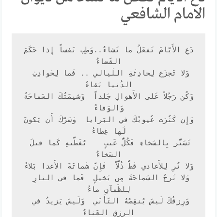
الامام الشافعي
دَعِ الأَيّامَ تَفعَلُ ما تَشاءُ..وَطِب نَفساً إِذا حَكَمَ 
وَلا تَجزَع لِحادِثَةِ اللَيالي .. فَما لِحَوادِثِ 
وَكُن رَجُلاً عَلى الأَهوالِ جَلداً  وَشيمَتُكَ السَماحَةُ 
وَإِن كَثُرَت عُيوبُكَ في البَرايا  وَسَرَّكَ أَن يَكونَ 
تَسَتَّر بِالسَخاءِ فَكُلُّ عَيبٍ    يُغَطّيهِ كَما قيلَ 
وَلا تَرجُ السَماحَةَ مِن بَخيلٍ  فَما في النارِ 
وَرِزقُكَ لَيسَ يُنقِصُهُ التَأَنّي  وَلَيسَ يَزيدُ في 