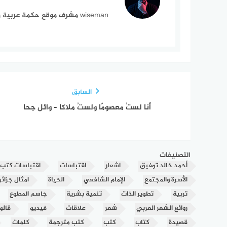
wiseman مشرف موقع حكمة عربية وقناة حكم وأمثال و كلام جميل على يوتيوب
السابق
أنا لستُ معصومًا ولستُ ملاكا – وائل جحا
التصنيفات
أحمد خالد توفيق
اشعار
اقتباسات
اقتباسات كتب
الأسرة والمجتمع
الإمام الشافعي
الحياة
امثال جزائر
تربية
تطوير الذات
تنمية بشرية
جاسم المطوع
روائع الشعر العربي
شعر
علاقات
فيديو
قالو
قصيدة
كتاب
كتب
كتب مترجمة
كلمات