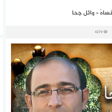
اهُ – وائل جحا
4279