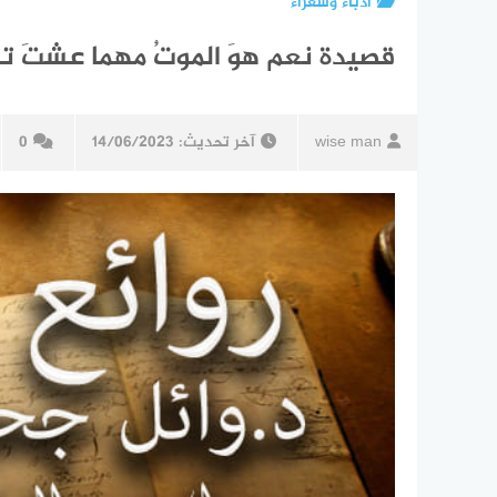
أدباء وشعراء
قصيدة نعم هوَ الموتُ مهما عشتَ تنس
wise man
آخر تحديث:
14/06/2023
0