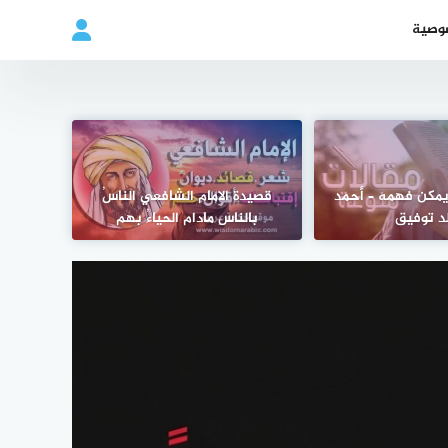
وصية
ا يمكن فهمه – أحمد
قصيدة الامام الشافعي الناسُ
د توفيق
بالناسِ مادام الحياءُ بهم