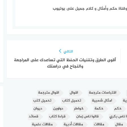
التالي
أقوى الطرق وتقنيات الحفظ التي تساعدك على المراجعة
والنجاح في دراستك
اقتباسات مترجمة
اقوال
اقوال مترجمة
ية
امثال شعبية
تحميل كتاب
تحميل كتب
حكم
حكمة
خواطر
دواوين
ديوان
ا ناس بكري
قالوا ناس زمان
قراءة كتاب
قصائد
مقال
مقالات
مقالات أدبية
مقالات علمية