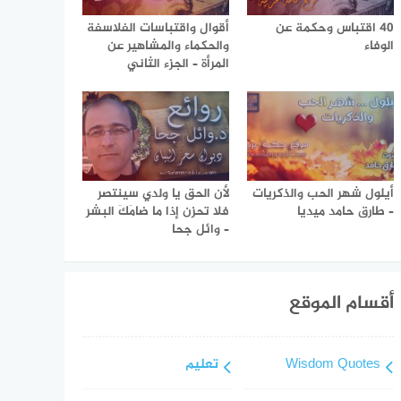
40 اقتباس وحكمة عن
أقوال واقتباسات الفلاسفة
الوفاء
والحكماء والمشاهير عن
المرأة – الجزء الثاني
أيلول شهر الحب والذكريات
لأن الحق يا ولدي سينتصر
– طارق حامد ميديا
فلا تحزن إذا ما ضامَكَ البشر
– وائل جحا
أقسام الموقع
Wisdom Quotes
تعليم