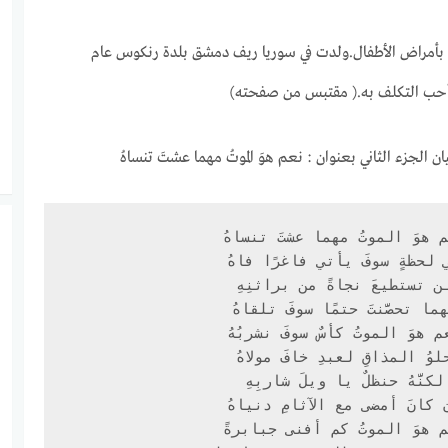
مراض الأطفال.ولدت في سوريا ريف دمشق بلدة رنكوس عام
 الجزء الثاني بعنوان : نعم هوَ الموتُ مهما عشتَ تنساهُ