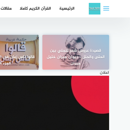
لتجاوز
الرئيسية
القرآن الكريم كاملا
مقالات
لى
لمحتوى
قصيدة عروس شعر تنجلي بين
الحلى والحلل – ديوان جبران خليل
قالوا ناس زمان في الح
جبران
الجزء 4
اعلان