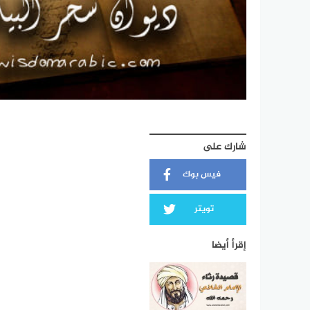
شارك على
فيس بوك
تويتر
إقرأ أيضا