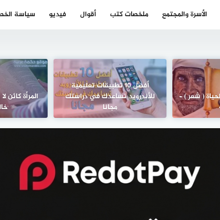
الأسرة والمجتمع
ملخصات كتب
أقوال
فيديو
سياسة الخص
أفضل 10 تطبيقات تعليمية
ياة ( شعر ) –
للأندرويد تساعدك في دراستك
المرأة كائن ل
مجانا
خال