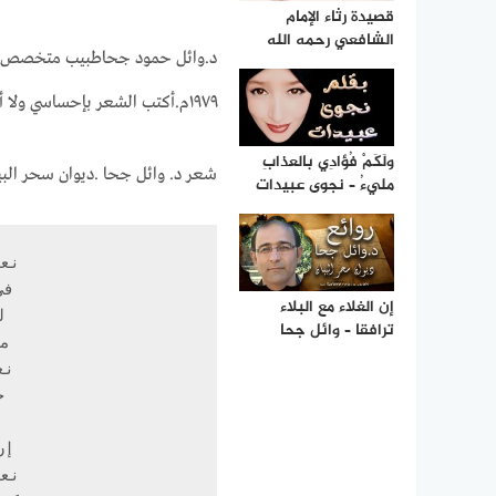
قصيدة رثاء الإمام
الشافعي رحمه الله
د.وائل حمود جحاطبيب متخصص بأ
١٩٧٩م.أكتب الشعر بإحساسي ولا أحب التكلف به.( مقتبس من صفحته)
ولَكَمْ فُؤادِي بالعذابِ
شعر د. وائل جحا .ديوان سحر البيان
مليءُ – نجوى عبيدات
إن الغلاء مع البلاء
ترافقا – وائل جحا