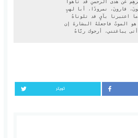
أتى يباغتني، أرجوك ربَّاهُ
تويتر