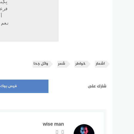
اشعار
خواطر
شعر
وائل جحا
شارك على
فيس بوك
wise man