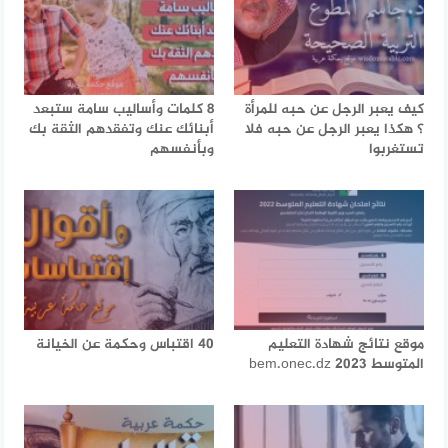
كيف يعبر الرجل عن حبه للمرأة
8 كلمات وأساليب سامة ستبعد
؟ هكذا يعبر الرجل عن حبه فلا
أبنائك عنك وتفقدهم الثقة بك
تستغربوا
وبأنفسهم
موقع نتائج شهادة التعليم
40 اقتباس وحكمة عن الخيانة
المتوسط 2023 bem.onec.dz