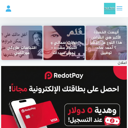
لتجاوز
لى
لمحتوى
أليست الخسارة
الأكبر هي انقراض
هذا النوع من البشر
ضاقَت سمائِي و
؟ أحمد خالد
النجومُ مُشّرَّدهْ –
اقتباسات هاروكي
توفيق
نجوى عبيدات
موراكامي
اعلان