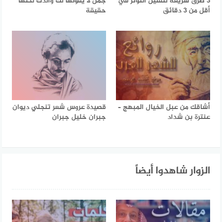
3 طرق سريعة لتقليل التوتر في
جمل لا يقولها لك والدك لكنها
أقل من 3 دقائق
حقيقة
أشاقك من عبل الخيال المبهج –
قصيدة عروس شعر تنجلي ديوان
عنترة بن شداد
جبران خليل جبران
الزوار شاهدوا أيضاً