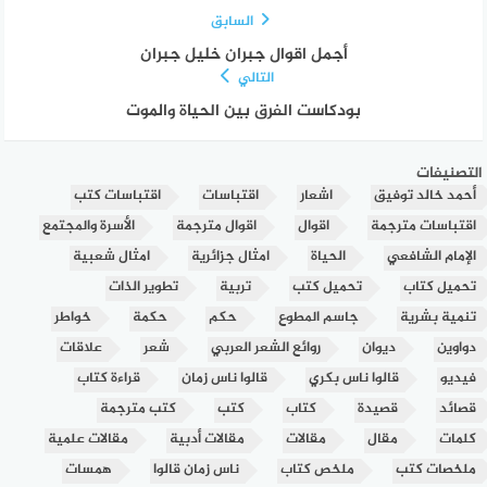
السابق
أجمل اقوال جبران خليل جبران
التالي
بودكاست الفرق بين الحياة والموت
التصنيفات
أحمد خالد توفيق
اشعار
اقتباسات
اقتباسات كتب
اقتباسات مترجمة
اقوال
اقوال مترجمة
الأسرة والمجتمع
الإمام الشافعي
الحياة
امثال جزائرية
امثال شعبية
تحميل كتاب
تحميل كتب
تربية
تطوير الذات
تنمية بشرية
جاسم المطوع
حكم
حكمة
خواطر
دواوين
ديوان
روائع الشعر العربي
شعر
علاقات
فيديو
قالوا ناس بكري
قالوا ناس زمان
قراءة كتاب
قصائد
قصيدة
كتاب
كتب
كتب مترجمة
كلمات
مقال
مقالات
مقالات أدبية
مقالات علمية
ملخصات كتب
ملخص كتاب
ناس زمان قالوا
همسات