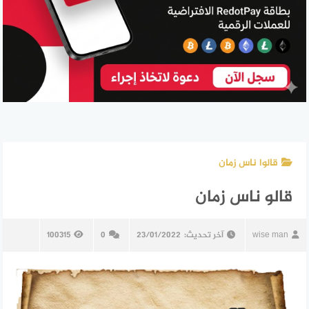
قالوا ناس زمان
قالو ناس زمان
wise man
آخر تحديث:
23/01/2022
0
100315