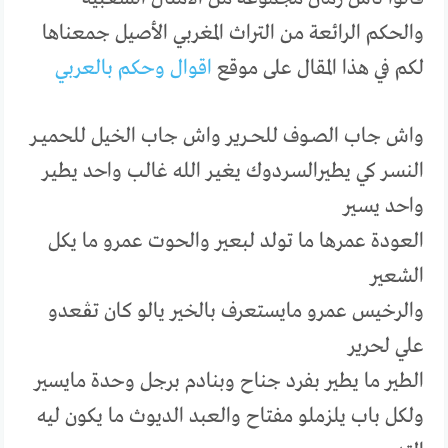
والحكم الرائعة من التراث المغربي الأصيل جمعناها
لكم في هذا المقال على موقع
اقوال وحكم بالعربي
واش جاب الصــوف للحـــرير واش جاب الخيل للحميـــر
النسـر كي يطيرالسـردوك يغيـر الله غالـب واحد يطيـر
واحد يسـير
العودة عمرها ما تولد لبعير والحوت عمرو ما يكل
الشعير
والرخيس عمرو مايستعرف بالخير يالو كان تڨعدو
علي لحرير
الطير ما يطير بفرد جناح وبنادم برجل وحدة مايسير
ولكل باب يلزملو مفتاح والعبد الديوث ما يكون ليه