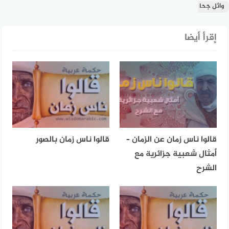
وائل جحا
إقرأ أيضا
قالوا ناس زمان عن الزمان –
قالوا ناس زمان بالصور
أمثال شعبية جزائرية مع
الشرح