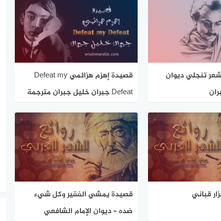
عر تنجلي ديوان
قصيدة إهزم هزائمي Defeat my
ران
Defeat جبران خليل جبران مترجمة
زار قباني
قصيدة يمشي الفقير وكل شيء
ضده – ديوان الإمام الشافعي