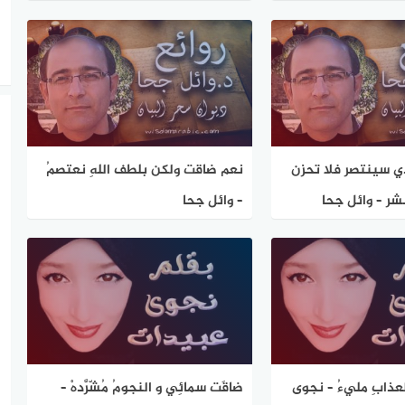
دي سينتصر فلا تحزن
نعم ضاقت ولكن بلطف اللهِ نعتصمُ
لبشر – وائل جحا
– وائل جحا
بالعذابِ مليءُ – نجوى
ضاقَت سمائِي و النجومُ مُشّرَّدهْ –