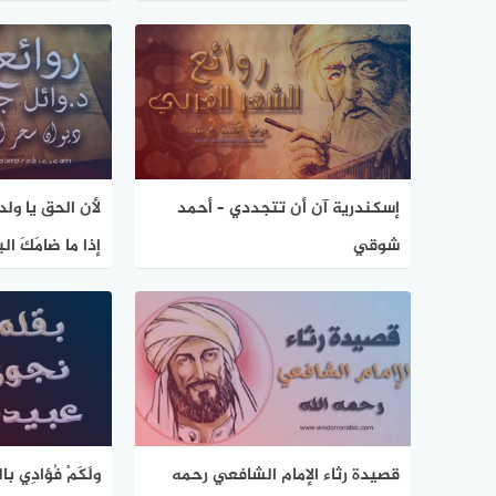
جبران
إسكندرية آن أن تتجددي – أحمد
لأن الحق يا ول
شوقي
إذا ما ضامَكَ ا
قصيدة رثاء الإمام الشافعي رحمه
ولَكَمْ فُؤادِي 