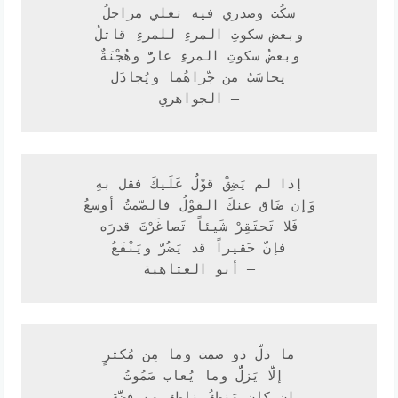
سكُت وصدري فيه تغلي مراجلُ
وبعض سكوتِ المرءِ للمرءِ قاتلُ
وبعضُ سكوتِ المرءِ عارٌّ وهُجْنَةٌ
يحاسَبُ من جّراهُما ويُجادَل
— الجواهري
إذا لم يَضِقْ قوْلٌ عَلَيكَ فقل بهِ
وَإن ضَاق عنكَ القوْلُ فالصّمتُ أوسعُ
فَلا تَحتَقِرْ شَيئاً تَصاغَرْتَ قدرَه
فإنّ حَقيراً قد يَضُرّ ويَنْفَعُ
 — أبو العتاهية 
ما ذلَّ ذو صمت وما مِن مُكثرٍ
إلَّا يَزلُّ وما يُعاب صَمُوتُ 