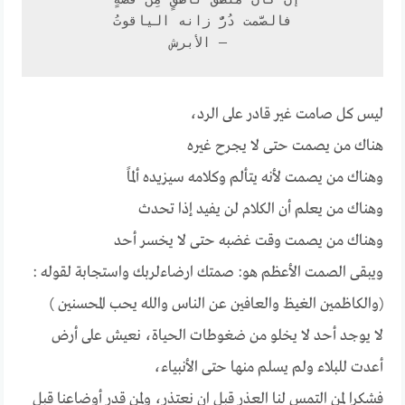
إن كان مَنطقُ ناطقٍ مِن فضَّةٍ 
فالصَّمت دُرٌّ زانه الياقوتُ
 — الأبرش
ليس كل صامت غير قادر على الرد،
هناك من يصمت حتى لا يجرح غيره
وهناك من يصمت لأنه يتألم وكلامه سيزيده ألماً
وهناك من يعلم أن الكلام لن يفيد إذا تحدث
وهناك من يصمت وقت غضبه حتى لا يخسر أحد
ويبقى الصمت الأعظم هو: صمتك ارضاءلربك واستجابة لقوله :
(والكاظمين الغيظ والعافين عن الناس والله يحب المحسنين )
لا يوجد أحد لا يخلو من ضغوطات الحياة، نعيش على أرض
أعدت للبلاء ولم يسلم منها حتى الأنبياء،
فشكرا لمن التمس لنا العذر قبل ان نعتذر، ولمن قدر أوضاعنا قبل