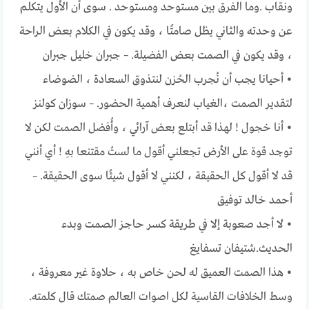
ونقاب .وما الفرق بين مستوحد ومستوحد . سوى أن الأول يتكلم
عن وحدته والثاني يظل صامتًا ، وقد يكون في الكلام بعض الراحة
، وقد يكون في الصمت بعض الفضيلة. – جبران خليل جبران
• أحيانا يجب أن نُجرب الحُزن لنتذوق السعادة ، الضوضاء
لتقدير الصمت ،الغياب لنعرف أهمية الحضور. – سوزان كولنز
• أنا خجول ! لهذا قد أبتلع بعض آرائي ، وأُفضل الصمت ‏لكن لا
توجد قوة على الأرض تجعلني أقول ما لستُ مقتنعا بهِ ! أي أنني
قد لا أقول كل الحقيقة ، لكنني لا أقول شيئًا سوى الحقيقة. –
أحمد خالد توفيق
• لا أجد صعوبة إلا في طريقة كسر حاجز الصمت وبدء
الحديث.شتيفان تسفايغ
• هذا الصمت العميق له لحن خاص به ، حلاوة غير معروفة ،
وسط الخلافات القاسية لكل اصوات العالم صمتك قال كلمته.