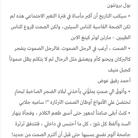
بول برونتون
• سيكتب التاريخ أن أكبر مأساة في فترة التغير الاجتماعي هذه لم
تكن الضجة القاسية للناس السيئين، ولكن الصمت المروع للناس
الطيبين. – مارتن لوثر كينغ الابن
• الصمت ، أرغب في الرجل الصموت .فالرجل الصموت ينفجر
كالبركان ويحنو كأم ويعشق مثل الرجال ثم لا يتكلم يظل صموتاً
كجبل منيف
أحمد رفيق عوض
• وأتوقُ الي صمتٍ يملؤُني يأخذني لبلادِ الضجرِ الصاخبةِ لبـحارٍ
تحتـضنُ علي الأمواجْ أوطـانَ الصمتِ الثرثاره “! ساميه جلابي
• كنتُ أبقى صامتاً لدهور حتى أنسى طعم الكلام ، وفجأة ينهار
السد وألفظ كل شئ ، كل ما أحتبس في داخلي ، فتتدفق ثرثرة
جامحة ألوم نفسي بسببها حتى قبل أن ألتزم الصمت من جديد!