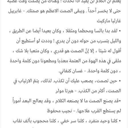
يعلم أن الكلام لن يفيد اذا تحدث ! وهناك من يصمت وقت غضبه
حتى لا يخسر أحداً . ويبقى الصمت الاعظم هو صمتك. – غابرييل
غارثيا ماركيث
• لقد بدا بائسا ومحطما ومثقلا ، وكان بعيدا أيضا عن الطريق ،
والليل يتسرب من حوله دون أن يدري ! وددت لو أستطيع أن
أقول له شيئا ، إلا إنَّ الصمت هو قدري ، وكان متعبا بلا شك ،
ملقى في هذه الهوة من العتمة معذبا ومطعونا دون كلمة واحدة
، دون كلمة واحدة. – غسان كنفاني.
• حين تصمت، يصعب عليك أن تكذب. لذلك، يتمّ الارتياب في
الصمت، أكثر من الكذب. – هيرتا مولر
•قد يصنع الصمت ما لا يصنعه الكلام ، وقد يعالج البعد أموراً
لم يستطع القرب علاجها. – نجيب محفوظ
• كلنا وحيد منفرد ، كلنا سر خفي ، كلنا محجوب بألف نقاب