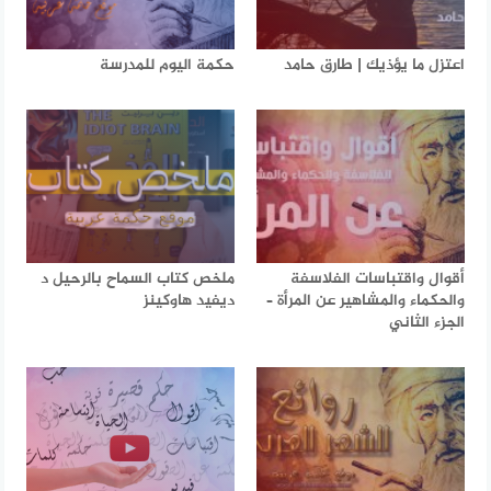
اعتزل ما يؤذيك | طارق حامد
حكمة اليوم للمدرسة
أقوال واقتباسات الفلاسفة
ملخص كتاب السماح بالرحيل د
والحكماء والمشاهير عن المرأة –
ديفيد هاوكينز
الجزء الثاني