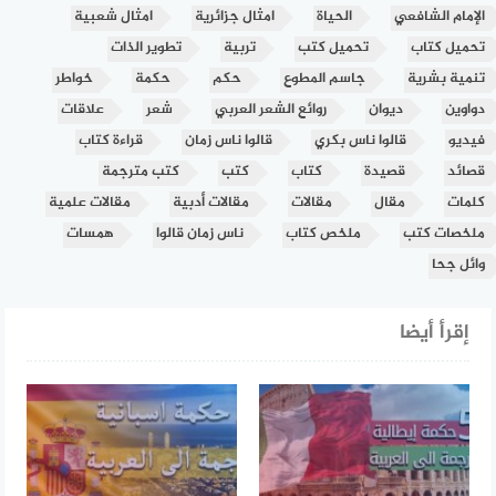
الإمام الشافعي
الحياة
امثال جزائرية
امثال شعبية
تحميل كتاب
تحميل كتب
تربية
تطوير الذات
تنمية بشرية
جاسم المطوع
حكم
حكمة
خواطر
دواوين
ديوان
روائع الشعر العربي
شعر
علاقات
فيديو
قالوا ناس بكري
قالوا ناس زمان
قراءة كتاب
قصائد
قصيدة
كتاب
كتب
كتب مترجمة
كلمات
مقال
مقالات
مقالات أدبية
مقالات علمية
ملخصات كتب
ملخص كتاب
ناس زمان قالوا
همسات
وائل جحا
إقرأ أيضا