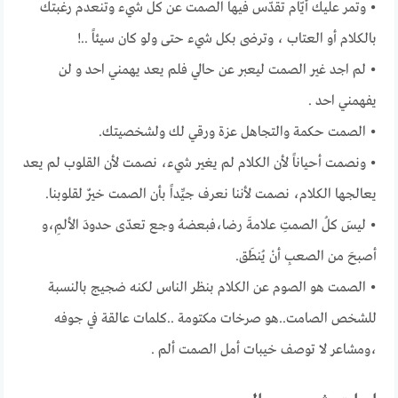
• وتمر عليك أيّام تقدّس فيها الصمت عن كل شيء وتنعدم رغبتك
بالكلام أو العتاب ، وترضى بكل شيء حتى ولو كان سيئاً ..!
• لم اجد غير الصمت ليعبر عن حالي فلم يعد يهمني احد و لن
يفهمني احد .
• الصمت حكمة والتجاهل عزة ورقي لك ولشخصيتك.
• ‏ونصمت أحياناً لأن الكلام لم يغير شيء، نصمت لأن القلوب لم يعد
يعالجها الكلام، نصمت لأننا نعرف جيِّداً بأن الصمت خيرٌ لقلوبنا.
• ليسَ كلُ الصمتِ علامةَ رضا،فبعضهُ وجع تعدّى حدودَ الألمِ،و
أصبحَ من الصعبِ أنْ يُنطَق.
• الصمت هو الصوم عن الكلام بنظر الناس لكنه ضجيج بالنسبة
للشخص الصامت..هو صرخات مكتومة ..كلمات عالقة في جوفه
،ومشاعر لا توصف خيبات أمل الصمت ألم .