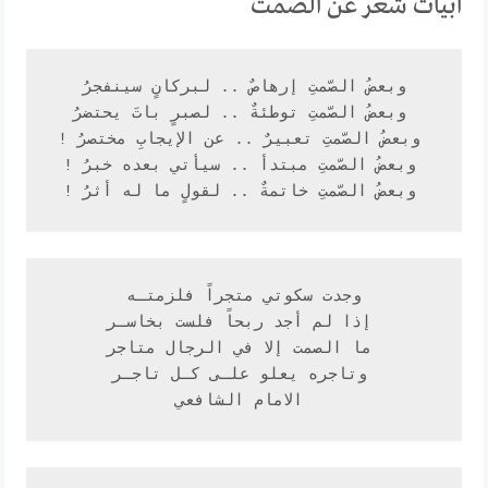
ابيات شعر عن الصمت
وبعضُ الصّمتِ إرهاصٌ .. لبركانٍ سينفجرُ
 وبعضُ الصّمتِ توطئةٌ .. لصبرٍ باتَ يحتضرُ
 وبعضُ الصّمتِ تعبيرٌ .. عن الإيجابِ مختصرُ !
 وبعضُ الصّمتِ مبتدأ .. سيأتي بعده خبرُ !
 وبعضُ الصّمتِ خاتمةٌ .. لقولٍ ما له أثرُ !
وجدت سكوتي متجراً فلزمتـه
 إذا لم أجد ربحاً فلست بخاسـر
 ما الصمت إلا في الرجال متاجر
 وتاجره يعلو علـى كـل تاجـر
 الامام الشافعي