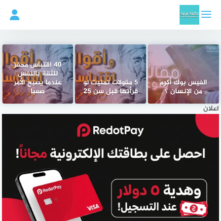
لتجاوز
لى
لمحتوى
40 اقتباس محفز
للثقة بالنفس
الفيس بوك أكرم
5 مقولات تمنيت لو
عندما يصبح الأمر
من الإنسان ؟
قرأتها قبل سن 25
صعبًا
اعلان