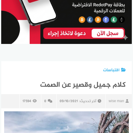
اقتباسات
كلام جميل وقصير عن الصمت
wise man
آخر تحديث:
09/10/2021
0
17594