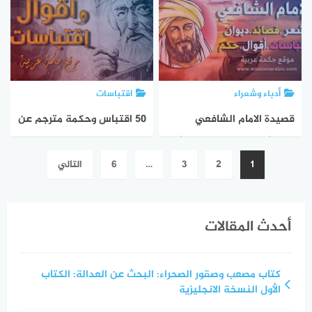
أدباء وشعراء
اقتباسات
قصيدة الامام الشافعي
50 اقتباس وحكمة مترجم عن
الناسُ بالناسِ مادام الحياءُ
فن التغافل
تعدد
1
2
3
…
6
التالي
بهم
صفحات
المقالات
أحدث المقالات
كتاب مصعب وصقور الصحراء: البحث عن العدالة: الكتاب
الأول النسخة الانجليزية