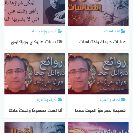
اقتباسات
أقوال وإقتباسات
عبارات جميلة واقتباسات
اقتباسات هاروكي موراكامي
تحمل الحكمة والإلهام
أدباء وشعراء
أدباء وشعراء
قصيدة نعم هوَ الموتُ مهما
أنا لستُ معصومًا ولستُ ملاكا
عشتَ تنساهُ – وائل جحا
– وائل جحا