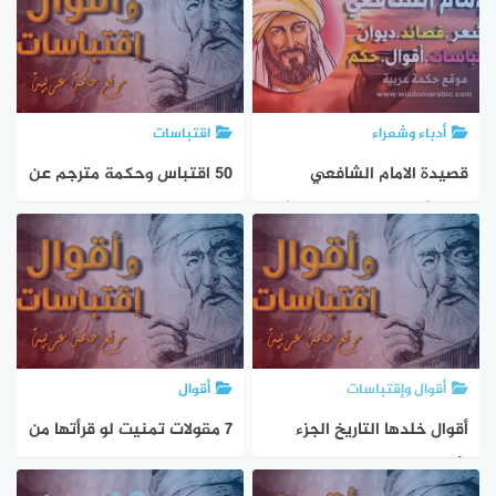
أدباء وشعراء
اقتباسات
قصيدة الامام الشافعي
50 اقتباس وحكمة مترجم عن
الناسُ بالناسِ مادام الحياءُ
فن التغافل
بهم
أقوال وإقتباسات
أقوال
أقوال خلدها التاريخ الجزء
7 مقولات تمنيت لو قرأتها من
الأول
قبل