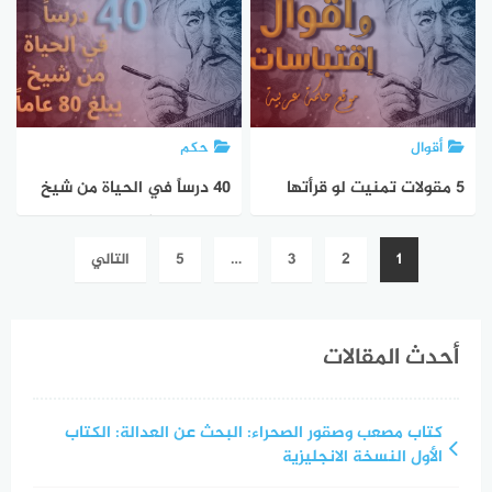
أقوال
حكم
5 مقولات تمنيت لو قرأتها
40 درساً في الحياة من شيخ
قبل سن 25
يبلغ 80 عاماً
تعدد
1
2
3
…
5
التالي
صفحات
المقالات
أحدث المقالات
كتاب مصعب وصقور الصحراء: البحث عن العدالة: الكتاب
الأول النسخة الانجليزية