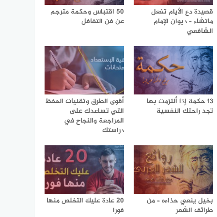
قصيدة دع الأيام تفعل
50 اقتباس وحكمة مترجم
ماتشاء – ديوان الإمام
عن فن التغافل
الشافعي
13 حكمة إذا ألتزمت بها
أقوى الطرق وتقنيات الحفظ
تجد راحتك النفسية
التي تساعدك على
المراجعة والنجاح في
دراستك
بخيل ينعي حذاءه – من
20 عادة عليك التخلص منها
طرائف الشعر
فورا