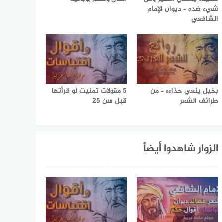
شيء ضده – ديوان الإمام
الشافعي
بخيل ينعي حذاءه – من
5 مقولات تمنيت لو قرأتها
طرائف الشعر
قبل سن 25
الزوار شاهدوا أيضاً