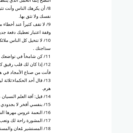
8/ أن يكرهك الناس وأنت تث
نفسك ولا تثق بها.
9/ لا تقف كثيراً عند أخطا
وقفة اعتبار تعطيك دفعة جد
10/ لا تتخيل كل الناس ملا
سذاجتك .
11/ كن شامخاً في تواضعك ومتواضعا في شموخك فتلك واحدة من صفات العظماء.
12/ إذا كان لك قلب رقيق 
فأنت من صناع الأمجاد في هذ
13/ قال أحد الحكماء:ثلا
هرم.
14/ قيل: آفة العلم النسيان ، وآفة العبادة الرياء ، وآفة اللب العجب ، وآفة الجود المنة.
15/ بنفسي أفخر لا بجدودي .
16/ النعمة عروس مهرها الشكر.
17/ المشورة راحة لك وتعب لغيرك.
18/ المستشير مُعان والمستشار مؤتمن.