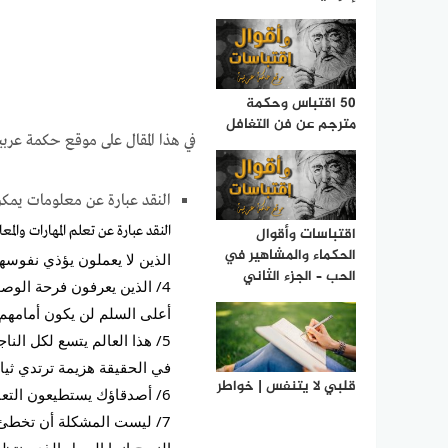
50 اقتباس وحكمة
مترجم عن فن التغافل
في هذا المقال على موقع حكمة عربية نقدم لكم اجمل وا
النقد عبارة عن معلومات يمكن
النقد عبارة عن تعلم المهارات والمع
اقتباسات وأقوال
الحكماء والمشاهير في
الذين لا يعملون يؤذي نفوسه
الحب – الجزء الثاني
4/ الذين يعرفون فرحة الوص
أعلى السلم لن يكون أمامهم إ
5/ هذا العالم يتسع لكل النا
في الحقيقة هزيمة ترتدي ثيا
قلبي لا يتنفس | خواطر
6/ أصدقاؤك يستطيعون التعايش مع فشلك ما لا يستطيعون التعايش معه هو نجاحك.
7/ ليست المشكلة أن تخطئ 
النصح إنما الحمل الذي ينتظرك 