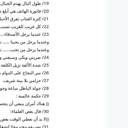
19/ طول البال يهدم الجبال.
20/ فاتورة الهاتف هي أبلغ دليل على أن الصمت أوفر بكثير من الكلام.
21/ كثرة العتاب تفرق الأحباب.
22/ كل غريب للغريب نسيب.
23/ عندما يرحل الأصدقاء……. يرحل جزء منا.
وعندما يرحل من يحبنا …… تر
وعندما يرحل من نحب……. نرح
24/ ضربني وبكى وسبقني واشتكى.
25/ شدة الألفة تزيل الكلفة .
26/ سر النجاح على الدوام هو أن تسير إلى الأمام.
27/ حرامي بلا بينة شريف.
28/ جولة الباطل ساعة وجولة الحق إلى قيام الساعة .
29/ حكمة عالمية :
(( هناك أمران ينبغي أن يتحسن
30/ قال بعض العلماء:
((لا بد أن نعطي الوقت بعض 
31/ تصريفه محترمة(( انشغلت بك عنك)).