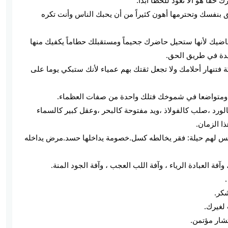
ق بنفسك وتحترمها أهون كثيراً من أن يحبك الناس وأنت تكره
ء ماضيك لأنها ستحيل حاضرك جحيماً ومستقبلك حطاماً يكفيك منها
يدة في طريق الحق.
ئكة فتنهار أحلامك ولا تجعل ثقتك بهم عمياء لأنك ستبكي يوما على
كالورد ،صلب كالفولاذ ،ويد مفتوحة كالبحر ،وعقل كبير كالسماء
ا الزمان.
ثة ليس لهم حيلة: فقر يخالطه كسل.خصومة يداخلها حسد.مرض يداخله