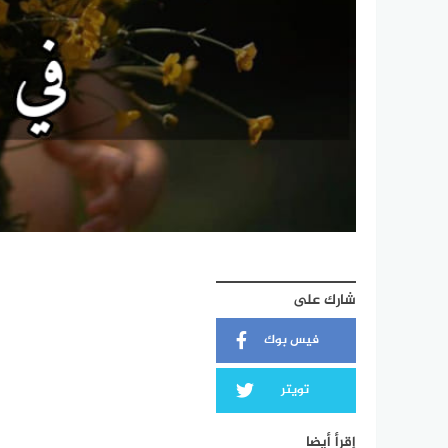
شارك على
فيس بوك
تويتر
إقرأ أيضا