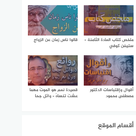
ملخص كتاب العادة الثامنة –
قالوا ناس زمان عن الزواج
ستيفن كوفي
أقوال وإقتباسات الدكتور
قصيدة نعم هوَ الموتُ مهما
مصطفى محمود
عشتَ تنساهُ – وائل جحا
أقسام الموقع