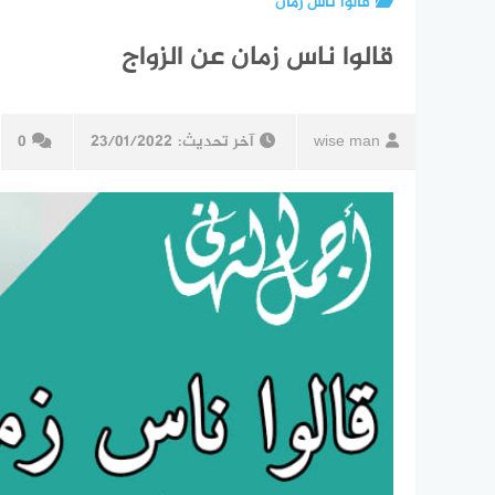
قالوا ناس زمان
قالوا ناس زمان عن الزواج
wise man
آخر تحديث:
23/01/2022
0