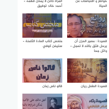
خواطر و اقتباسات عن
المرأة كائن لا يمكن فهمه –
الحياة
أحمد خالد توفيق
قصيدة : مصير الحزن أن
ملخص كتاب العادة الثامنة –
يرحل فثِق باللهِ لا تعجل –
ستيفن كوفي
وائل جحا
قصيدة الطفل ريان
قالو ناس زمان