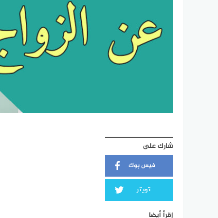
شارك على
فيس بوك
تويتر
إقرأ أيضا