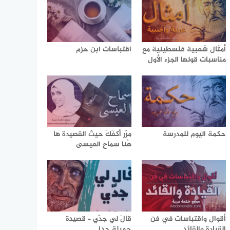
أمثال شعبية فلسطينية مع
اقتباسات ابن حزم
مناسبات قولها الجزء الأول
حكمة اليوم للمدرسة
مرّر أكفَكَ حيث القصيدة ها
هُنا سماح العيسى
أقوال واقتباسات في فن
قالَ لي جدّي – قصيدة
القيادة والقائد
جميلة جدا