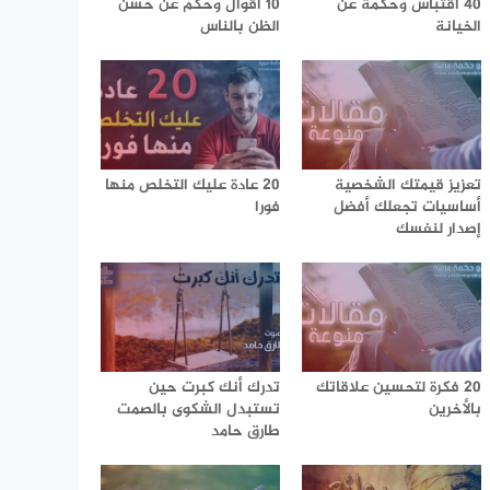
40 اقتباس وحكمة عن
10 أقوال وحكم عن حسن
الخيانة
الظن بالناس
تعزيز قيمتك الشخصية
20 عادة عليك التخلص منها
أساسيات تجعلك أفضل
فورا
إصدار لنفسك
20 فكرة لتحسين علاقاتك
تدرك أنك كبرت حين
بالأخرين
تستبدل الشكوى بالصمت
طارق حامد