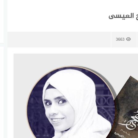
اح العيسى
3663