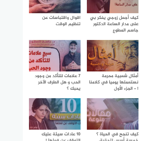
كيف أجعل زوجي يفكر بي
اقوال واقتباسات عن
على مدار الساعة الدكتور
تنظيم الوقت
جاسم المطوع
أمثال شعبية محرمة
7 علامات للتأكد من وجود
نستعملها يوميا في كلامنا
الحب و هل الطرف الآخر
! – الجزء الأول
يحبك ؟
كيف تنجح في الحياة ؟
10 عادات سيئة عليك
خمسة أسس لتحقيق
التوقف عن فعلها !