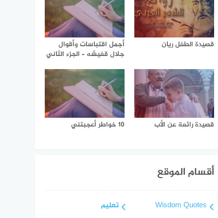
قصيدة الطفل ريان
أجمل اقتباسات وأقوال
جلال قفيشه – الجزء الثاني
قصيدة رائعة عن الأب
10 خواطر أعجبتني
أقسام الموقع
Wisdom Quotes
تعليم