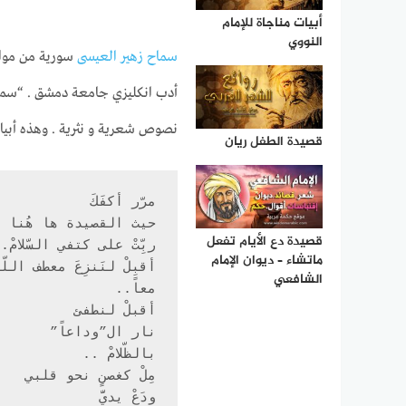
أبيات مناجاة للإمام
النووي
سماح زهير العيسى
أدب انكليزي جامعة دمشق . “سماو
نصوص شعرية و نثرية . وهذه أبيا
قصيدة الطفل ريان
قصيدة دع الأيام تفعل
ماتشاء – ديوان الإمام
الشافعي