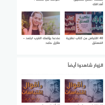
أهدافك
40 اقتباس من كتاب نظرية
عندما يؤلمك القرب ابتعد –
الفستق
طارق حامد
الزوار شاهدوا أيضاً