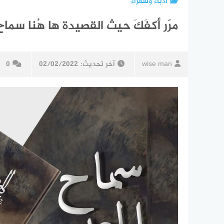
أدباء وشعراء
مرّر أكفَكَ حيث القصيدة ها هُنا سم
wise man
آخر تحديث:
02/02/2022
0