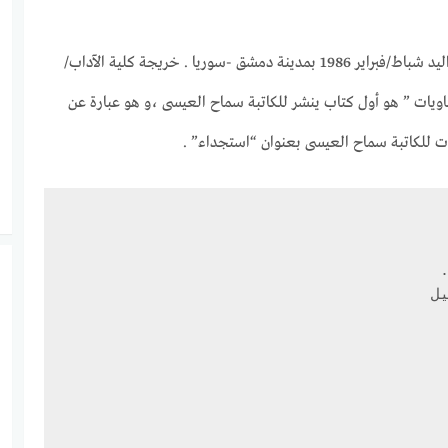
سورية من مواليد شباط/فبراير 1986 بمدينة دمشق -سوريا . خريجة كلية الآداب/
يات ” هو أول كتاب ينشر للكاتبة سماح العيسى ،و هو عبارة عن
ت للكاتبة سماح العيسى بعنوان “استجداء” .