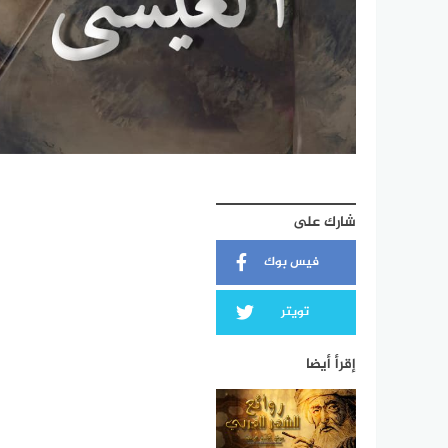
شارك على
فيس بوك
تويتر
إقرأ أيضا